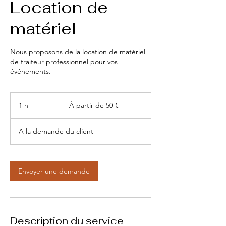
Location de
matériel
Nous proposons de la location de matériel
de traiteur professionnel pour vos
événements.
À
partir
1 h
1
À partir de 50 €
de
50
euros
A la demande du client
Envoyer une demande
Description du service